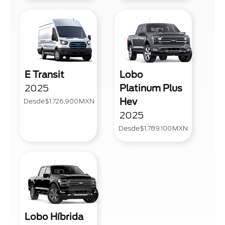
E Transit
Lobo
2025
Platinum Plus
Hev
Desde
$1,726,900
MXN
2025
Desde
$1,789,100
MXN
Lobo Híbrida