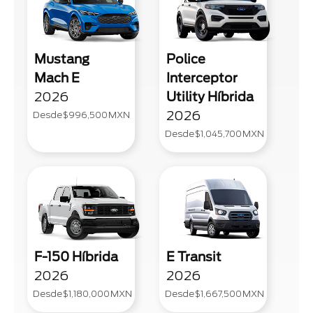
Mustang
Police
Mach E
Interceptor
2026
Utility Híbrida
2026
Desde
$996,500
MXN
Desde
$1,045,700
MXN
F-150 Híbrida
E Transit
2026
2026
Desde
$1,180,000
MXN
Desde
$1,667,500
MXN