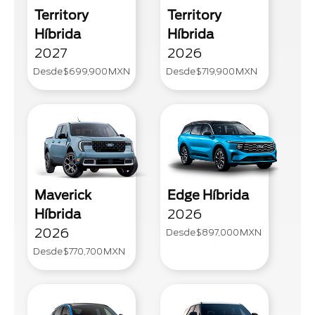
Territory
Territory
Híbrida
Híbrida
2027
2026
Desde
$699,900
MXN
Desde
$719,900
MXN
Maverick
Edge Híbrida
Híbrida
2026
2026
Desde
$897,000
MXN
Desde
$770,700
MXN